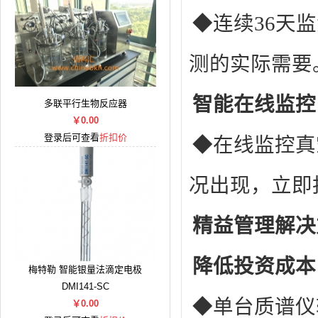
◆连续36天
测的实际需要
智能在线监控
多联平行生物反应器
￥0.00
登录后可查看
折扣价
◆在线监控真
况出现，立即
精益管理解决
降低投资成本
梅特勒 智能银量法滴定电极
DMI141-SC
◆单台质谱仪
￥0.00