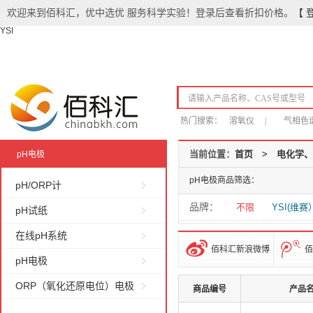
欢迎来到佰科汇，优中选优 服务科学实验！登录后查看折扣价格。
【 
YSI
热门搜索：
溶氧仪
|
气相色
当前位置：
首页
>
电化学、
pH电极
pH电极商品筛选：
pH/ORP计
品牌：
不限
YSI(维赛
pH试纸
在线pH系统
佰科汇新浪微博
佰
pH电极
ORP（氧化还原电位）电极
商品编号
产品