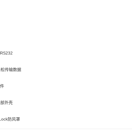
RS232
轻松传输数据
软件
顶部外壳
Lock防风罩