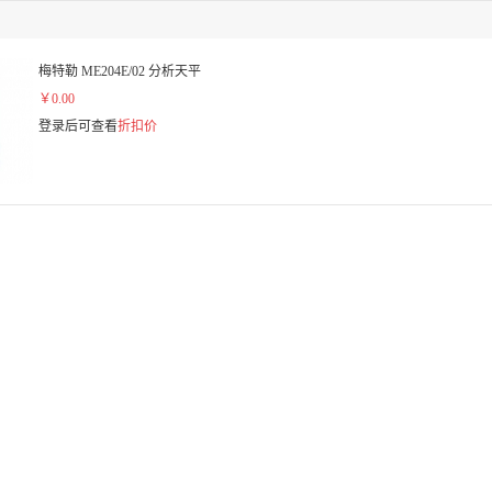
梅特勒 ME204E/02 分析天平
￥0.00
登录后可查看
折扣价