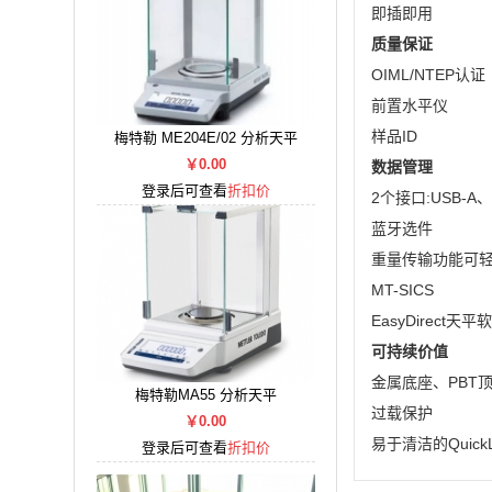
即插即用
质量保证
OIML/NTEP认证
前置水平仪
样品ID
梅特勒 ME204E/02 分析天平
￥0.00
数据管理
登录后可查看
折扣价
2个接口:USB-A、
蓝牙选件
重量传输功能可
MT-SICS
EasyDirect天平
可持续价值
金属底座、PBT
梅特勒MA55 分析天平
过载保护
￥0.00
易于清洁的Quick
登录后可查看
折扣价