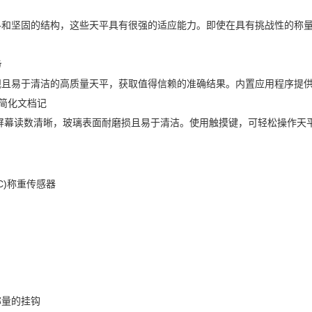
料和坚固的结构，这些天平具有很强的适应能力。即使在具有挑战性的称
务
观且易于清洁的高质量天平，获取值得信赖的准确结果。内置应用程序提
简化文档记
 屏幕读数清晰，玻璃表面耐磨损且易于清洁。使用触摸键，可轻松操作天
C)称重传感器
称量的挂钩