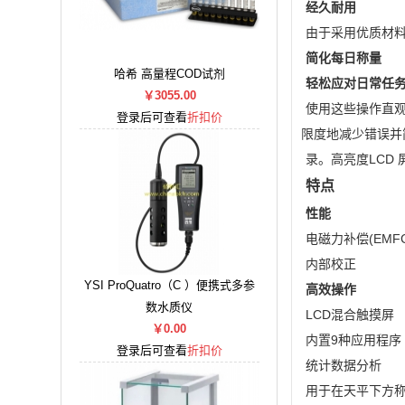
经久耐用
由于采用优质材
简化每日称量
哈希 高量程COD试剂
轻松应对日常任
￥3055.00
使用这些操作直
登录后可查看
折扣价
限度地减少错误并
录。高亮度LCD
特点
性能
电磁力补偿(EMF
内部校正
YSI ProQuatro（C ）便携式多参
高效操作
数水质仪
LCD混合触摸屏
￥0.00
内置9种应用程序
登录后可查看
折扣价
统计数据分析
用于在天平下方