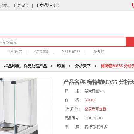
价格。
【 登录 】
|
【 免费注册 】
气相色谱
|
COD试剂
|
YSI ProDSS
|
多参数
>
样品称重、样品处理产品
>
称重
>
分析天平
>
梅特勒MA55 分析
产品名称:梅特勒MA55 分析
描 述 :
最大秤量52g
价 格 :
￥0.00
折 扣 价 :
登录后可查看
商品编号 :
06.010.0188
品 牌 :
梅特勒-托利多